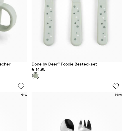
a
n
d
becher
Done by Deer™ Foodie Besteckset
€ 14,95
Farbe
H
a
p
New
New
p
y
d
o
t