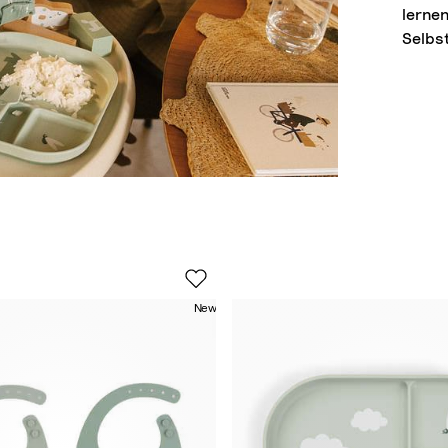
lerne
Selbs
New