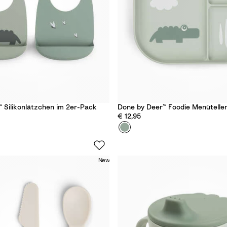
 Silikonlätzchen im 2er-Pack
Done by Deer™ Foodie Menütelle
€ 12,95
Farbe
C
r
o
New
c
o
G
r
e
e