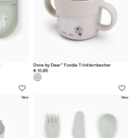
r
Done by Deer™ Foodie Trinklernbecher
€ 10,95
Farbe
T
i
n
New
New
y
F
a
r
m
S