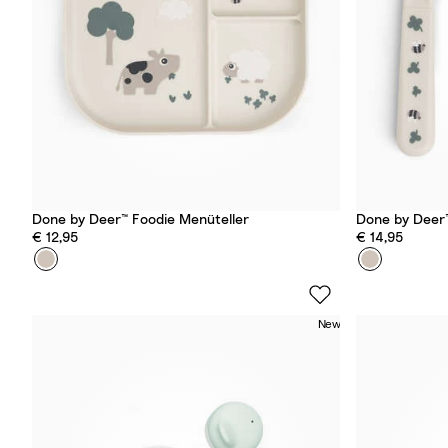
d
n
Done by Deer™ Foodie Menüteller
Done by Deer
€ 12,95
€ 14,95
Farbe
T
Farbe
T
i
i
n
n
New
y
y
F
F
a
a
r
r
m
m