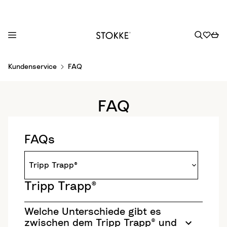
S
Kundenservice
FAQ
k
i
p
FAQ
t
o
C
FAQs
o
n
t
e
Tripp Trapp®
n
t
Welche Unterschiede gibt es
zwischen dem Tripp Trapp® und