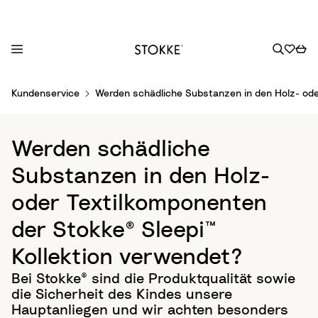
S
Kundenservice
Werden schädliche Substanzen in den Holz- ode
k
i
p
Werden schädliche
t
o
Substanzen in den Holz-
C
oder Textilkomponenten
o
n
der Stokke® Sleepi™
t
Kollektion verwendet?
e
n
Bei Stokke® sind die Produktqualität sowie
t
die Sicherheit des Kindes unsere
Hauptanliegen und wir achten besonders