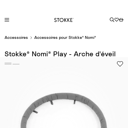
S
Accessoires
Accessoires pour Stokke® Nomi®
k
i
Stokke® Nomi® Play - Arche d'éveil
p
t
o
C
o
n
t
e
n
t