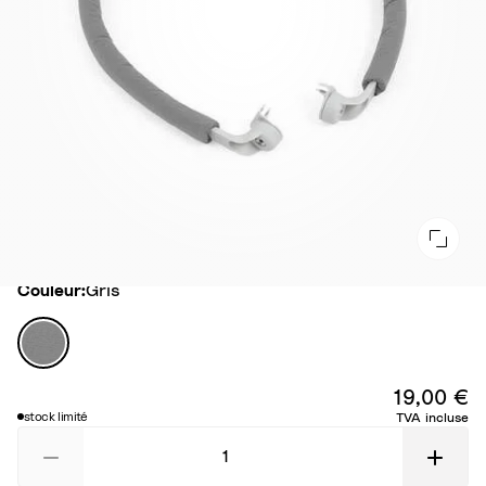
Couleur
Couleur:
Gris
G
r
i
19,00 €
s
stock limité
TVA incluse