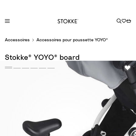
S
Accessoires
Accessoires pour poussette YOYO®
k
i
Stokke® YOYO® board
p
t
o
C
o
n
t
e
n
t