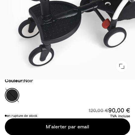
Couleur
Couleur:
Noir
N
o
i
90,00 €
Pr
Prix d'origine :
120,00 €
r
en rupture de stock
TVA incluse
M’alerter par email