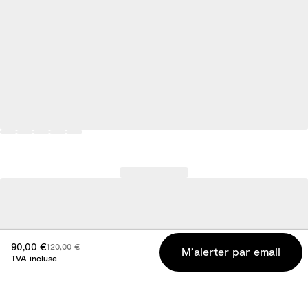
Prix réduit :
Prix d'origine :
90,00 €
120,00 €
M’alerter par email
TVA incluse