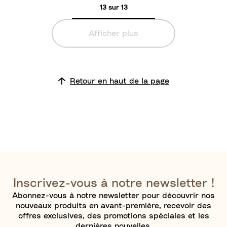
13 sur 13
t
h
Afficher plus
e
d
o
u
Retour en haut de la page
c
e
Inscrivez-vous à notre newsletter !
Abonnez-vous à notre newsletter pour découvrir nos
nouveaux produits en avant-première, recevoir des
offres exclusives, des promotions spéciales et les
dernières nouvelles.