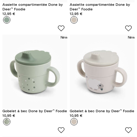
Assiette compartimentée Done by
Assiette compartimentée Done by
Deer™ Foodie
Deer™ Foodie
12,95 €
12,95 €
Couleur
C
Couleur
T
r
i
o
n
New
New
c
y
o
F
G
a
r
r
e
m
e
S
n
a
n
d
Gobelet à bec Done by Deer™ Foodie
Gobelet à bec Done by Deer™ Foodie
10,95 €
10,95 €
Couleur
H
Couleur
T
a
i
p
n