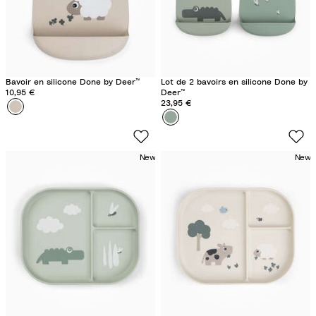
Bavoir en silicone Done by Deer™
Lot de 2 bavoirs en silicone Done by
10,95 €
Deer™
23,95 €
Couleur
S
Couleur
C
h
r
e
o
e
New
New
c
p
o
y
G
S
r
a
e
n
e
d
n