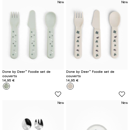
New
New
p
y
y
F
d
a
o
r
t
m
s
S
G
a
r
n
e
d
e
Done by Deer™ Foodie set de
Done by Deer™ Foodie set de
n
couverts
couverts
14,95 €
14,95 €
Couleur
H
Couleur
T
a
i
p
n
New
New
p
y
y
F
d
a
o
r