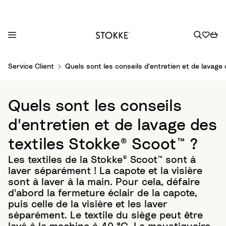
S
Service Client
Quels sont les conseils d'entretien et de lavage
k
i
p
Quels sont les conseils
t
o
d'entretien et de lavage des
C
textiles Stokke® Scoot™ ?
o
n
Les textiles de la Stokke® Scoot™ sont à
t
laver séparément ! La capote et la visière
e
sont à laver à la main. Pour cela, défaire
n
d'abord la fermeture éclair de la capote,
t
puis celle de la visière et les laver
séparément. Le textile du siège peut être