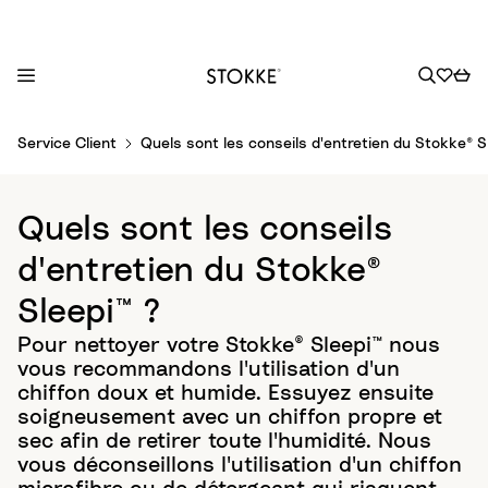
S
Service Client
Quels sont les conseils d'entretien du Stokke® S
k
i
p
Quels sont les conseils
t
o
d'entretien du Stokke®
C
Sleepi™ ?
o
n
Pour nettoyer votre Stokke® Sleepi™ nous
t
vous recommandons l'utilisation d'un
e
chiffon doux et humide. Essuyez ensuite
n
soigneusement avec un chiffon propre et
t
sec afin de retirer toute l'humidité. Nous
vous déconseillons l'utilisation d'un chiffon