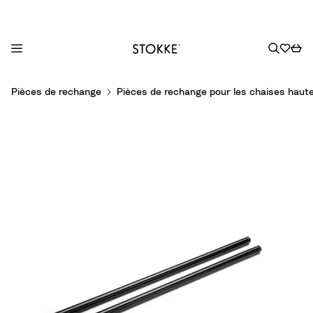
S
Pièces de rechange
Pièces de rechange pour les chaises haut
k
i
p
t
o
C
o
n
t
e
n
t