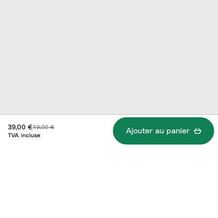
Prix réduit :
Prix d'origine :
39,00 €
49,00 €
Ajouter au panier
TVA incluse