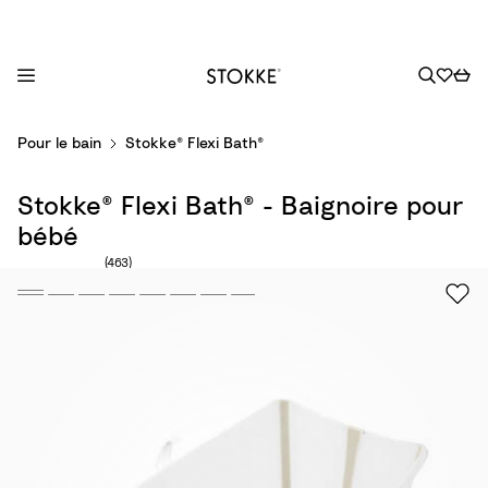
S
Pour le bain
Stokke® Flexi Bath®
k
i
Stokke® Flexi Bath® - Baignoire pour
p
t
bébé
o
Nombre d'avis : 463
(463)
C
o
n
t
e
n
t