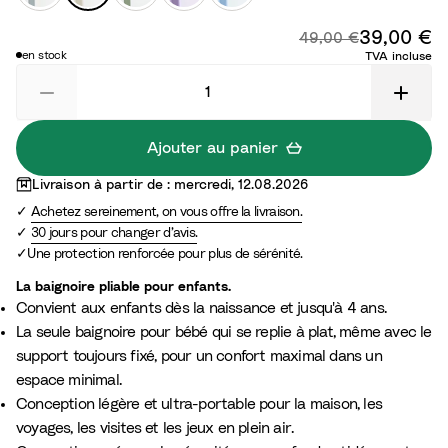
o
b
a
i
a
v
e
39,00 €
Pr
Prix d'origine :
49,00 €
i
l
n
g
n
a
u
en stock
TVA incluse
r
e
c
e
s
n
o
e
s
p
d
c
a
a
e
é
b
r
a
Ajouter au panier
l
e
n
Livraison à partir de : mercredi, 12.08.2026
e
n
Achetez sereinement, on vous offre la livraison.
t
30 jours pour changer d’avis.
v
Une protection renforcée pour plus de sérénité.
e
r
La baignoire pliable pour enfants.
Convient aux enfants dès la naissance et jusqu'à 4 ans.
t
La seule baignoire pour bébé qui se replie à plat, même avec le
support toujours fixé, pour un confort maximal dans un
espace minimal.
Conception légère et ultra-portable pour la maison, les
voyages, les visites et les jeux en plein air.