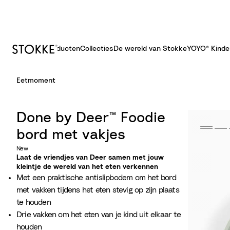
Producten
Collecties
De wereld van Stokke
YOYO® Kind
S
Eetmoment
k
i
p
Done by Deer™ Foodie
t
bord met vakjes
o
C
New
Laat de vriendjes van Deer samen met jouw
o
kleintje de wereld van het eten verkennen
n
Met een praktische antislipbodem om het bord
t
met vakken tijdens het eten stevig op zijn plaats
e
te houden
n
Drie vakken om het eten van je kind uit elkaar te
t
houden