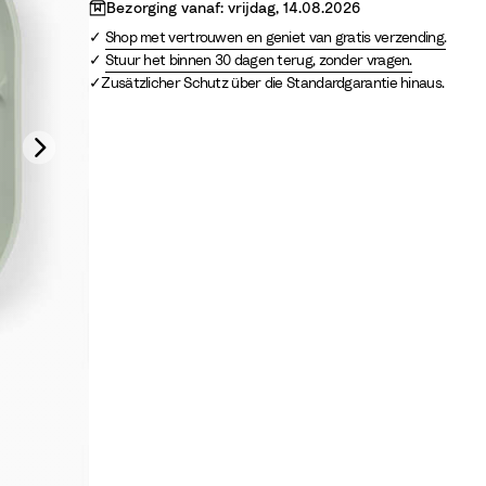
S
e
Bezorging vanaf: vrijdag, 14.08.2026
a
n
Shop met vertrouwen en geniet van gratis verzending.
n
Stuur het binnen 30 dagen terug, zonder vragen.
d
Zusätzlicher Schutz über die Standardgarantie hinaus.