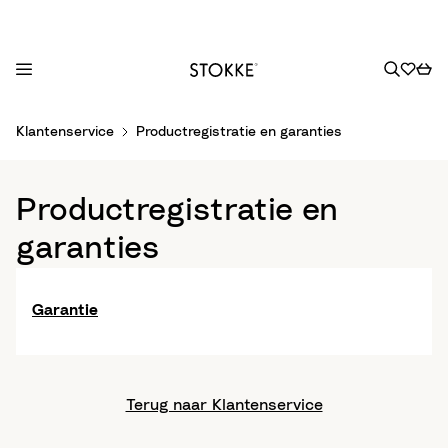
S
Klantenservice
Productregistratie en garanties
k
i
p
Productregistratie en
t
o
garanties
C
o
n
Garantie
t
e
n
t
Terug naar Klantenservice