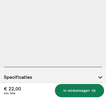
Specificaties
€ 22,00
In winkelwagen
incl. btw
Wat zit er in de doos?