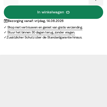
r
G
e
r
In winkelwagen
y
e
Bezorging vanaf: vrijdag, 14.08.2026
e
Shop met vertrouwen en geniet van gratis verzending.
n
Stuur het binnen 30 dagen terug, zonder vragen.
Zusätzlicher Schutz über die Standardgarantie hinaus.