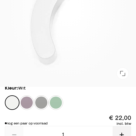
Kleur
Kleur:
Wit
W
L
S
C
i
i
t
l
t
l
o
o
€ 22,00
a
r
v
nog een paar op voorraad
incl. btw
c
m
e
G
r