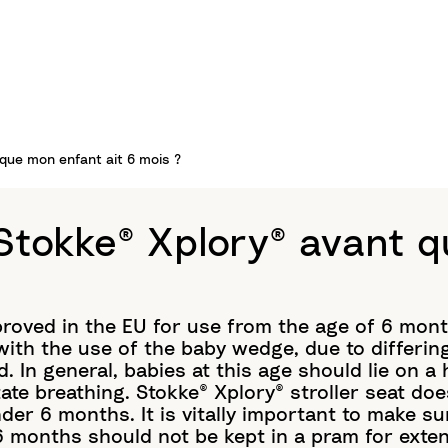
t que mon enfant ait 6 mois ?
e Stokke® Xplory® avant 
proved in the EU for use from the age of 6 mon
 with the use of the baby wedge, due to differing
ld. In general, babies at this age should lie on 
tate breathing. Stokke® Xplory® stroller seat doe
der 6 months. It is vitally important to make sur
 6 months should not be kept in a pram for exte