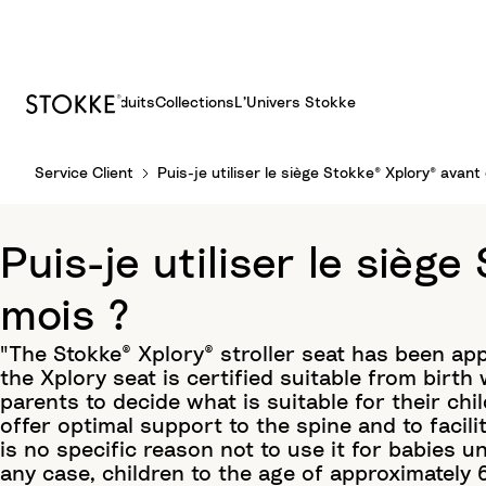
Produits
Collections
L’Univers Stokke
S
Service Client
Puis-je utiliser le siège Stokke® Xplory® avan
k
i
p
Puis-je utiliser le sièg
t
o
mois ?
C
o
"The Stokke® Xplory® stroller seat has been ap
n
the Xplory seat is certified suitable from birth
t
parents to decide what is suitable for their chi
e
offer optimal support to the spine and to facili
n
is no specific reason not to use it for babies un
t
any case, children to the age of approximately