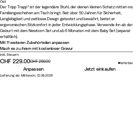
N
S
W
W
S
G
W
H
V
W
L
C
Oak
O
O
Der Tripp Trapp® ist der legendäre Stuhl, der deinen kleinen Schatz mitten ins
a
c
h
h
t
l
a
e
a
i
e
a
Familiengeschehen am Tisch bringt. Seit über 50 Jahren für Sicherheit,
a
a
t
h
i
i
o
a
r
a
n
l
m
s
Langlebigkeit und zeitloses Design getestet und bewährt, bietet er
k
k
u
w
t
t
r
c
m
t
i
d
o
h
ergonomischen Sitzkomfort in jeder Entwicklungsphase. Verwende ihn ab der
N
W
r
a
e
e
m
i
B
h
l
W
n
m
Geburt mit dem Newborn Set und ab 6 Monaten mit dem Baby Set (separat
a
a
erhältlich).
a
r
w
G
e
r
e
l
o
Y
e
t
r
Mit 11 weiteren Zubehörteilen anpassen
l
z
a
r
r
o
r
a
o
e
r
Mach es zu ihrem mit kostenloser Gravur
u
m
s
e
G
w
M
W
d
l
e
inkl. Steuern
r
B
h
y
r
n
a
h
l
G
CHF 229.00
Originalpreis:
CHF 259.00
lieferbar
a
r
Rabattierter Preis:
e
u
i
o
r
Anpassen
Jetzt einkaufen
l
o
e
v
t
w
e
Lieferung ab: Mittwoch, 12.08.2026
w
n
e
e
y
n