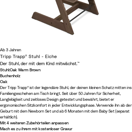
Ab 3 Jahren
Tripp Trapp® Stuhl - Eiche
Der Stuhl, der mit dem Kind mitwächst.™
Stuhl
:
Oak Warm Brown
Buchenholz
N
S
W
W
S
G
W
H
V
W
L
C
Oak
O
O
Der Tripp Trapp® ist der legendäre Stuhl, der deinen kleinen Schatz mitten ins
a
c
h
h
t
l
a
e
a
i
e
a
Familiengeschehen am Tisch bringt. Seit über 50 Jahren für Sicherheit,
a
a
t
h
i
i
o
a
r
a
n
l
m
s
Langlebigkeit und zeitloses Design getestet und bewährt, bietet er
k
k
u
w
t
t
r
c
m
t
i
d
o
h
ergonomischen Sitzkomfort in jeder Entwicklungsphase. Verwende ihn ab der
N
W
r
a
e
e
m
i
B
h
l
W
n
m
Geburt mit dem Newborn Set und ab 6 Monaten mit dem Baby Set (separat
a
a
a
r
w
G
e
r
e
l
o
Y
e
erhältlich).
t
r
Mit 4 weiteren Zubehörteilen anpassen
l
z
a
r
r
o
r
a
o
e
r
Mach es zu ihrem mit kostenloser Gravur
u
m
s
e
G
w
M
W
d
l
e