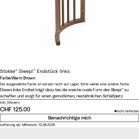
Stokke® Sleepi™ Endstück links
Farbe
:
Warm Brown
Farbe
N
W
H
W
Die ausgewählte Farbe ist derzeit nicht auf Lager. Bitte wähle eine andere Farbe.
Dieses linke Endteil trägt dazu bei, die weiche ovale Form des Sleepi™ zu
a
h
a
a
schaffen und sorgt für einen gemütlichen, nestähnlichen Schlafplatz.
t
i
z
r
inkl. Steuern
u
t
y
m
CHF 125.00
nicht lieferbar
r
e
G
B
Benachrichtige mich
a
r
r
Lieferung ab: Mittwoch, 12.08.2026
l
e
o
y
w