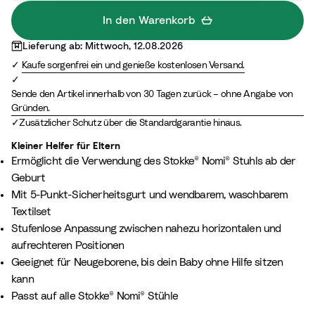
e
e
y
e
e
y
In den Warenkorb
y
y
P
y
y
S
Lieferung ab: Mittwoch, 12.08.2026
p
p
i
S
S
a
Kaufe sorgenfrei ein und genieße kostenlosen Versand.
i
i
n
a
a
n
n
n
k
n
n
d
Sende den Artikel innerhalb von 30 Tagen zurück – ohne Angabe von
k
k
d
d
Gründen.
Zusätzlicher Schutz über die Standardgarantie hinaus.
Kleiner Helfer für Eltern
Ermöglicht die Verwendung des Stokke® Nomi® Stuhls ab der
Geburt
Mit 5-Punkt-Sicherheitsgurt und wendbarem, waschbarem
Textilset
Stufenlose Anpassung zwischen nahezu horizontalen und
aufrechteren Positionen
Geeignet für Neugeborene, bis dein Baby ohne Hilfe sitzen
kann
Passt auf alle Stokke® Nomi® Stühle