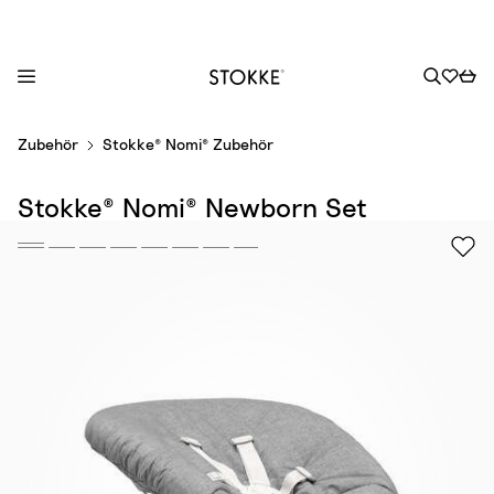
S
Zubehör
Stokke® Nomi® Zubehör
k
i
Stokke® Nomi® Newborn Set
p
t
o
C
o
n
t
e
n
t