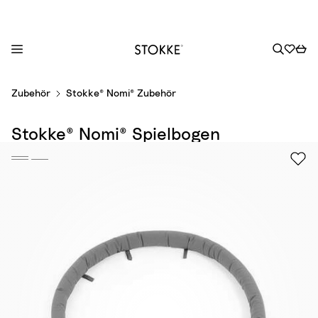
S
Zubehör
Stokke® Nomi® Zubehör
k
i
Stokke® Nomi® Spielbogen
p
t
o
C
o
n
t
e
n
t