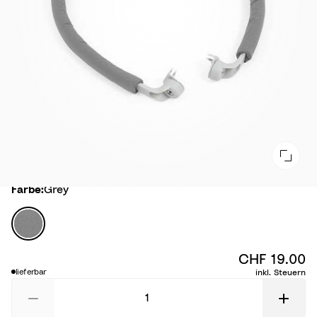
Farbe
Farbe:
Grey
G
r
e
CHF 19.00
y
lieferbar
inkl. Steuern