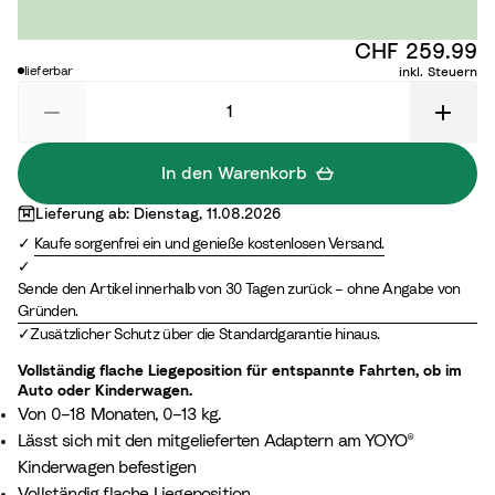
c
c
B
T
CHF 259.99
l
r
lieferbar
inkl. Steuern
a
u
c
f
k
f
l
In den Warenkorb
e
Lieferung ab: Dienstag, 11.08.2026
Kaufe sorgenfrei ein und genieße kostenlosen Versand.
Sende den Artikel innerhalb von 30 Tagen zurück – ohne Angabe von
Gründen.
Zusätzlicher Schutz über die Standardgarantie hinaus.
Vollständig flache Liegeposition für entspannte Fahrten, ob im
Auto oder Kinderwagen.
Von 0–18 Monaten, 0–13 kg.
Lässt sich mit den mitgelieferten Adaptern am YOYO®
Kinderwagen befestigen
Vollständig flache Liegeposition