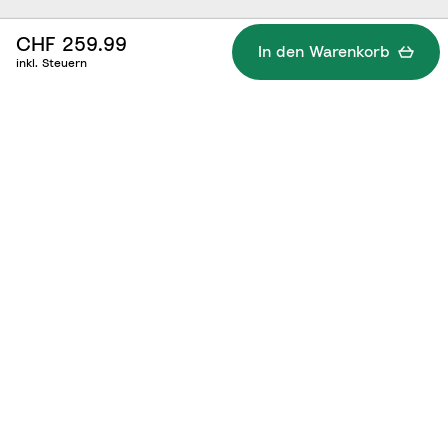
CHF 259.99
In den Warenkorb
inkl. Steuern
Technische Details
Was gehört dazu?
Die richtige Anwendung/Dokumente