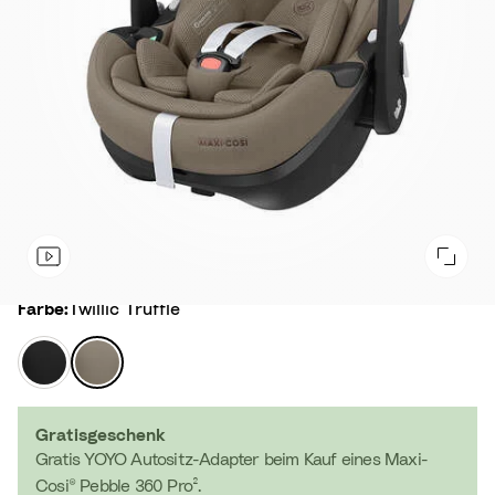
Farbe
Farbe:
Twillic Truffle
T
T
w
w
i
i
l
l
Gratisgeschenk
l
l
Gratis YOYO Autositz-Adapter beim Kauf eines Maxi-
i
i
Cosi® Pebble 360 Pro².