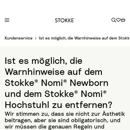
S
Kundenservice
Ist es möglich, die Warnhinweise auf dem Sto
k
i
p
Ist es möglich, die
t
o
Warnhinweise auf dem
C
Stokke® Nomi® Newborn
o
n
und dem Stokke® Nomi®
t
Hochstuhl zu entfernen?
e
n
Wir stimmen zu, dass sie nicht zur Ästhetik
t
beitragen, aber sie sind obligatorisch, und
wir müssen die genauen Regeln und