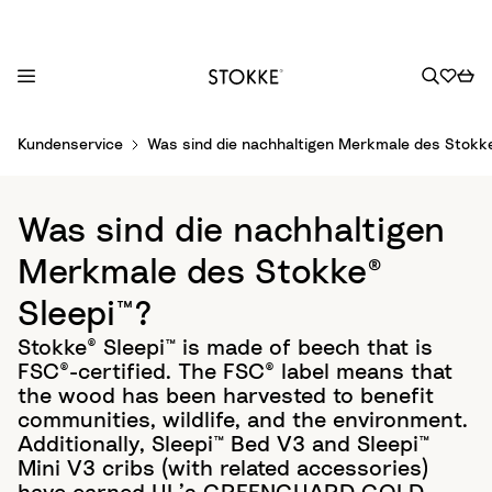
S
Kundenservice
Was sind die nachhaltigen Merkmale des Stokke
k
i
p
Was sind die nachhaltigen
t
o
Merkmale des Stokke®
C
Sleepi™?
o
n
Stokke® Sleepi™ is made of beech that is
t
FSC®-certified. The FSC® label means that
e
the wood has been harvested to benefit
n
communities, wildlife, and the environment.
t
Additionally, Sleepi™ Bed V3 and Sleepi™
Mini V3 cribs (with related accessories)