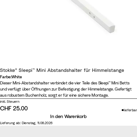
Stokke® Sleepi™ Mini Abstandshalter für Himmelstange
Farbe
:
White
Farbe
N
W
H
W
Dieser Mini-Abstandshalter verbindet die vier Teile des Sleepi™ Mini Betts
und verfügt über Öffnungen zur Befestigung der Himmelstange. Gefertigt
a
h
a
a
aus robustem Buchenholz, sorgt er für eine sichere Montage.
t
i
z
r
inkl. Steuern
u
t
y
m
CHF 25.00
lieferbar
r
e
G
B
In den Warenkorb
a
r
r
Lieferung ab: Dienstag, 11.08.2026
l
e
o
y
w