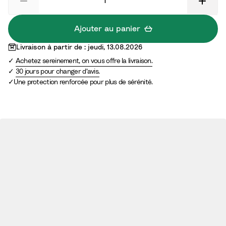
e
r
l
u
m
Ajouter au panier
e
Livraison à partir de : jeudi, 13.08.2026
Achetez sereinement, on vous offre la livraison.
30 jours pour changer d’avis.
Une protection renforcée pour plus de sérénité.