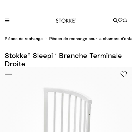
S
Pièces de rechange
Pièces de rechange pour la chambre d'enf
k
i
Stokke® Sleepi™ Branche Terminale
p
t
Droite
o
C
o
n
t
e
n
t