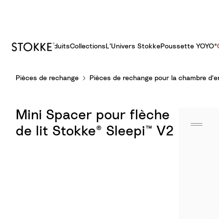
Produits
Collections
L’Univers Stokke
Poussette YOYO®​
S
Pièces de rechange
Pièces de rechange pour la chambre d'e
k
i
p
Mini Spacer pour flèche
t
o
de lit Stokke® Sleepi™ V2
C
o
n
t
e
n
t