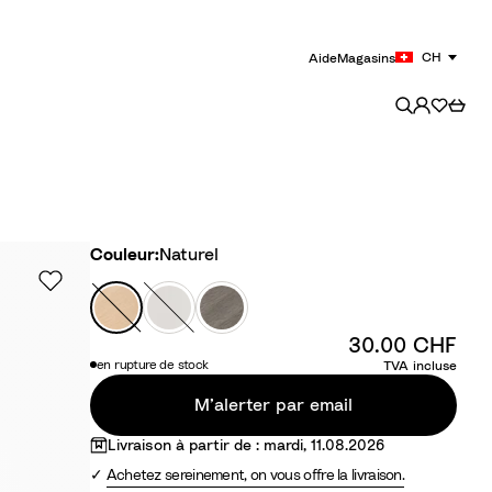
CH
Aide
Magasins
Couleur
Couleur:
Naturel
N
B
G
a
l
r
30.00 CHF
t
a
i
en rupture de stock
TVA incluse
u
n
s
r
c
B
M’alerter par email
e
r
Livraison à partir de : mardi, 11.08.2026
l
u
Achetez sereinement, on vous offre la livraison.
m