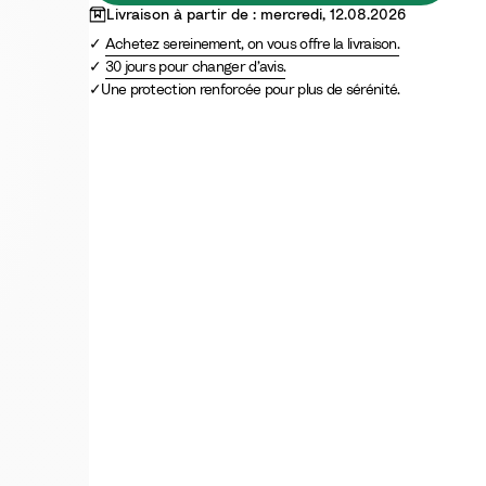
e
Livraison à partir de : mercredi, 12.08.2026
Achetez sereinement, on vous offre la livraison.
30 jours pour changer d’avis.
Une protection renforcée pour plus de sérénité.