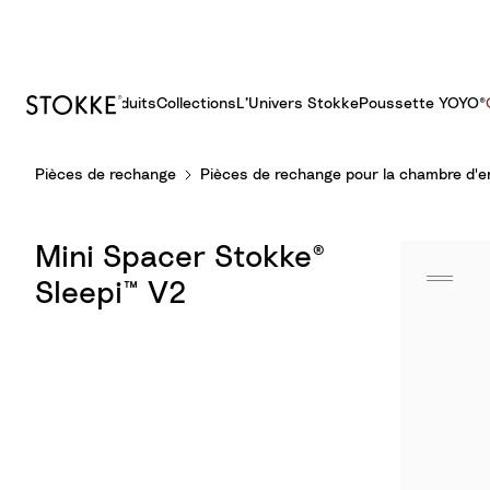
Produits
Collections
L’Univers Stokke
Poussette YOYO®​
S
Pièces de rechange
Pièces de rechange pour la chambre d'e
k
i
p
Mini Spacer Stokke®
t
o
Sleepi™ V2
C
o
n
t
e
n
t