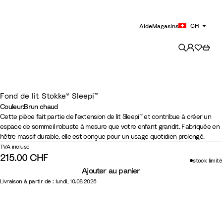
CH
Aide
Magasins
Fond de lit Stokke® Sleepi™
Couleur
:
Brun chaud
Couleur
N
B
G
B
Cette pièce fait partie de l’extension de lit Sleepi™ et contribue à créer un
espace de sommeil robuste à mesure que votre enfant grandit. Fabriquée en
a
l
r
r
hêtre massif durable, elle est conçue pour un usage quotidien prolongé.
t
a
i
u
TVA incluse
u
n
s
n
215.00 CHF
stock limité
r
c
B
c
Ajouter au panier
e
r
h
Livraison à partir de : lundi, 10.08.2026
l
u
a
m
u
e
d