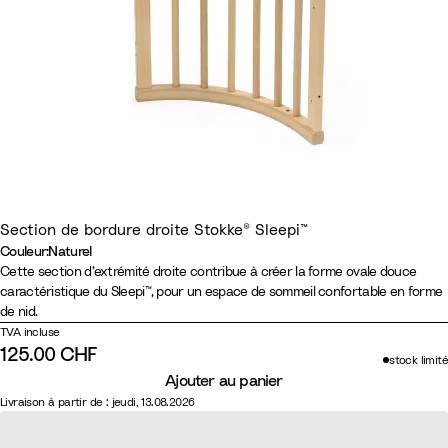
Section de bordure droite Stokke® Sleepi™
Couleur
:
Naturel
Couleur
N
B
G
B
Cette section d’extrémité droite contribue à créer la forme ovale douce
caractéristique du Sleepi™, pour un espace de sommeil confortable en forme
a
l
r
r
de nid.
t
a
i
u
TVA incluse
u
n
s
n
125.00 CHF
stock limité
r
c
B
c
Ajouter au panier
e
r
h
Livraison à partir de : jeudi, 13.08.2026
l
u
a
m
u