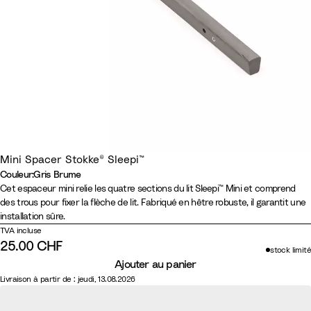
Mini Spacer Stokke® Sleepi™
Couleur
:
Gris Brume
Couleur
N
B
G
Cet espaceur mini relie les quatre sections du lit Sleepi™ Mini et comprend
des trous pour fixer la flèche de lit. Fabriqué en hêtre robuste, il garantit une
a
l
r
installation sûre.
t
a
i
TVA incluse
u
n
s
25.00 CHF
stock limité
r
c
B
Ajouter au panier
e
r
Livraison à partir de : jeudi, 13.08.2026
l
u
m