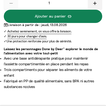
a
G
r
r
m
e
Ajouter au panier
S
e
Livraison à partir de : jeudi, 13.08.2026
a
n
Achetez sereinement, on vous offre la livraison.
n
30 jours pour changer d’avis.
d
Une protection renforcée pour plus de sérénité.
Laissez les personnages Done by Deer™ explorer le monde de
l'alimentation avec votre tout-petit
Avec une base antidérapante pratique pour maintenir
l’assiette compartimentée en place pendant les repas
Trois compartiments pour séparer les aliments de votre
enfant
Fabriqué en PP de qualité alimentaire, sans BPA ni autres
substances nocives