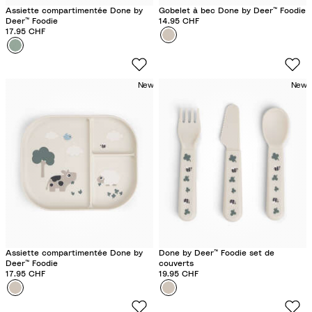
Assiette compartimentée Done by
Gobelet à bec Done by Deer™ Foodie
Deer™ Foodie
14.95 CHF
17.95 CHF
Couleur
T
Couleur
C
i
r
n
o
y
New
New
c
F
o
a
G
r
r
m
e
S
e
a
n
n
d
Assiette compartimentée Done by
Done by Deer™ Foodie set de
Deer™ Foodie
couverts
17.95 CHF
19.95 CHF
Couleur
T
Couleur
T
i
i