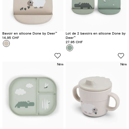
Bavoir en silicone Done by Deer™
Lot de 2 bavoirs en silicone Done by
14.95 CHF
Deer™
27.95 CHF
Couleur
S
Couleur
C
h
r
e
o
e
New
New
c
p
o
y
G
S
r
a
e
n
e
d
n