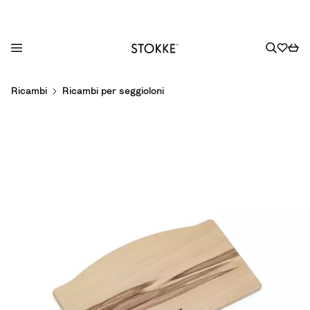
S
Ricambi
Ricambi per seggioloni
k
i
p
t
o
C
o
n
t
e
n
t