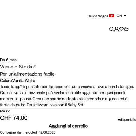
CH
Guida
Negozi
Da 6 mesi
Vassoio Stokke®
Per un'alimentazione facile
Colore
:
Vanilla White
Colore
N
B
S
V
Tripp Trapp® è pensato per far sedere il tuo bambino a tavola con la famiglia.
Questo vassoio opzionale può rivelarsi un'utile aggiunta per quei piccoli
e
i
t
a
momenti di pausa. Crea uno spazio dedicato alla merenda e al gioco ed è
r
a
o
n
facile da pulire. Da utilizzare solo con il Baby Set.
o
n
r
i
IVA incl.
c
m
l
CHF 74.00
disponibile
o
G
l
Aggiungi al carrello
r
a
Consegna da: mercoledì, 12.08.2026