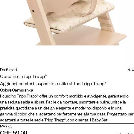
Da 6 mesi
New
Cuscino Tripp Trapp®
Aggiungi comfort, supporto e stile al tuo Tripp Trapp®
Colore
:
Carmushka
Colore
B
W
A
G
H
C
C
B
P
L
Il cuscino Tripp Trapp® offre un comfort morbido e avvolgente, garantendo
una seduta salda e sicura. Facile da montare, smontare e pulire, unisce la
e
h
n
l
e
a
a
e
a
e
praticità quotidiana a un design elegante e moderno, disponibile in una
i
e
t
a
a
r
n
i
s
m
gamma di colori che si adattano perfettamente alla tua casa. Progettato per
g
a
r
c
t
m
d
g
t
o
adattarsi a tutte le sedie Tripp Trapp®, con o senza il Baby Set.
e
t
a
i
h
u
y
e
e
n
IVA incl.
C
c
e
e
s
P
T
l
D
CHF 59.00