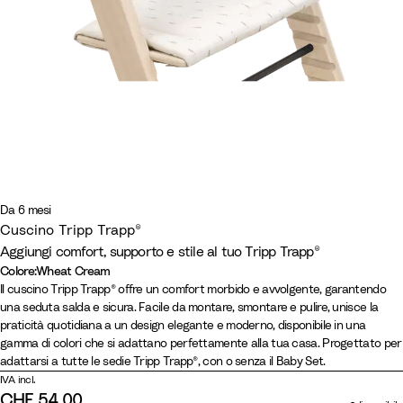
Da 6 mesi
Cuscino Tripp Trapp®
Aggiungi comfort, supporto e stile al tuo Tripp Trapp®
Colore
:
Wheat Cream
Colore
B
W
A
G
H
C
C
B
P
L
Il cuscino Tripp Trapp® offre un comfort morbido e avvolgente, garantendo
una seduta salda e sicura. Facile da montare, smontare e pulire, unisce la
e
h
n
l
e
a
a
e
a
e
praticità quotidiana a un design elegante e moderno, disponibile in una
i
e
t
a
a
r
n
i
s
m
gamma di colori che si adattano perfettamente alla tua casa. Progettato per
g
a
r
c
t
m
d
g
t
o
adattarsi a tutte le sedie Tripp Trapp®, con o senza il Baby Set.
e
t
a
i
h
u
y
e
e
n
IVA incl.
C
c
e
e
s
P
T
l
D
CHF 54.00