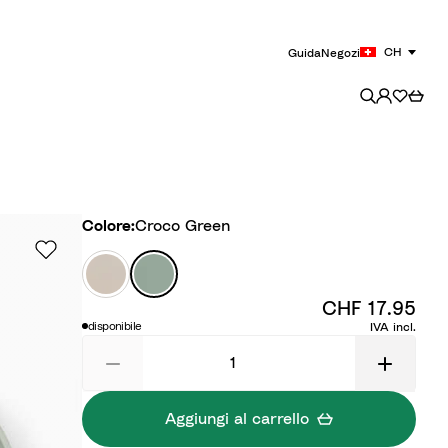
CH
Guida
Negozi
Colore
Colore:
Croco Green
T
C
i
r
CHF 17.95
n
o
disponibile
IVA incl.
y
c
F
o
a
G
r
r
Aggiungi al carrello
m
e