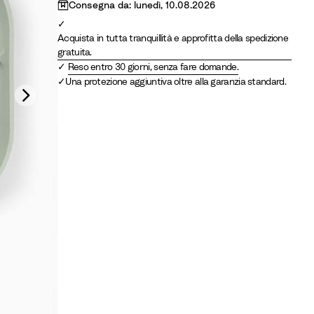
S
e
Consegna da: lunedì, 10.08.2026
a
n
n
Acquista in tutta tranquillità e approfitta della spedizione
gratuita.
d
Reso entro 30 giorni, senza fare domande.
Una protezione aggiuntiva oltre alla garanzia standard.