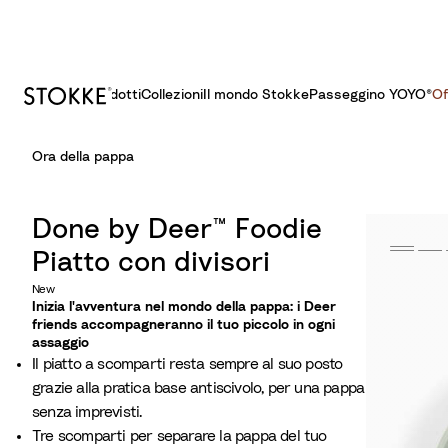
Prodotti
Collezioni
Il mondo Stokke
Passeggino YOYO®​
Of
S
Ora della pappa
k
i
p
Done by Deer™ Foodie
t
Piatto con divisori
o
C
New
Inizia l'avventura nel mondo della pappa: i Deer
o
friends accompagneranno il tuo piccolo in ogni
n
assaggio
t
Il piatto a scomparti resta sempre al suo posto
e
grazie alla pratica base antiscivolo, per una pappa
n
senza imprevisti.
t
Tre scomparti per separare la pappa del tuo