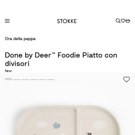
S
Ora della pappa
k
i
Done by Deer™ Foodie Piatto con
p
divisori
t
o
New
C
o
n
t
e
n
t