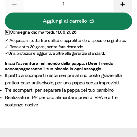
a
G
r
r
m
e
Aggiungi al carrello
S
e
Consegna da: martedì, 11.08.2026
a
n
Acquista in tutta tranquillità e approfitta della spedizione gratuita.
n
Reso entro 30 giorni, senza fare domande.
d
Una protezione aggiuntiva oltre alla garanzia standard.
Inizia l'avventura nel mondo della pappa: i Deer friends
accompagneranno il tuo piccolo in ogni assaggio
Il piatto a scomparti resta sempre al suo posto grazie alla
pratica base antiscivolo, per una pappa senza imprevisti.
Tre scomparti per separare la pappa del tuo bambino
Realizzato in PP per uso alimentare privo di BPA e altre
sostanze nocive