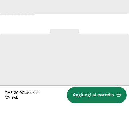
Prezzo scontato:
Prezzo originale:
CHF 26.00
CHF 35.00
Aggiungi al carrello
IVA incl.