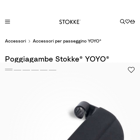
S
Accessori
Accessori per passeggino YOYO®
k
i
Poggiagambe Stokke® YOYO®
p
t
o
C
o
n
t
e
n
t