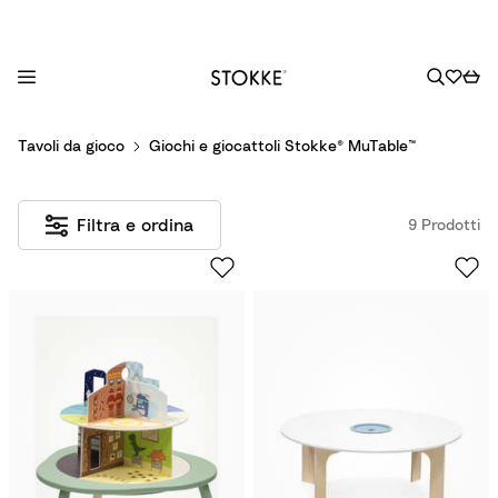
S
Tavoli da gioco
Giochi e giocattoli Stokke® MuTable™
k
i
p
Filtra e ordina
9 Prodotti
t
o
C
o
n
t
e
n
t