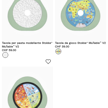
t
e
o
l
i
Tavola per pasta modellante Stokke®
Tavola da gioco Stokke® MuTable™ V2
MuTable™ V2
CHF 39.00
CHF 59.00
Colore
A
Colore
T
r
a
o
v
u
o
n
l
d
a
t
p
h
e
e
r
W
p