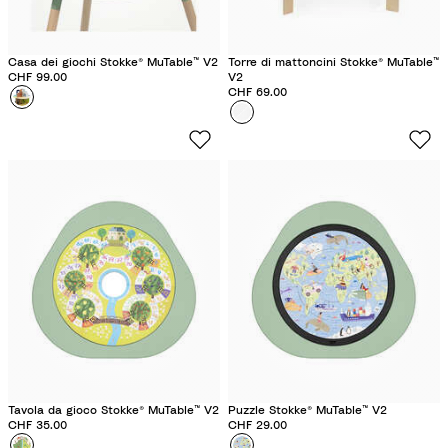
Casa dei giochi Stokke® MuTable™ V2
Torre di mattoncini Stokke® MuTable™
CHF 99.00
V2
CHF 69.00
Colore
C
Colore
T
a
o
s
r
a
r
d
e
e
i
i
n
g
m
i
a
o
t
c
t
h
o
i
n
Tavola da gioco Stokke® MuTable™ V2
Puzzle Stokke® MuTable™ V2
i
CHF 35.00
CHF 29.00
Colore
F
Colore
I