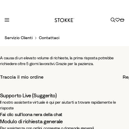
S
Servizio Clienti
Contattaci
k
i
p
A causa di un elevato volume di richieste, la prima risposta potrebbe 
t
richiedere oltre 5 giorni lavorativi. Grazie per la pazienza.
o
-
Supporto e assistenza
C
Traccia il mio ordine
Re
o
-
n
Siamo sempre felici di rispondere alle tue domande.
t
Supporto Live (Suggerito)
e
Il nostro assistente virtuale è qui per aiutarti a trovare rapidamente le
risposte
n
Fai clic sull'icona nera della chat
t
Modulo di richiesta generale
Per assistenza con ordini, consegne o domande generali