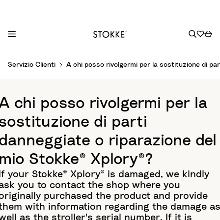
S
Servizio Clienti
A chi posso rivolgermi per la sostituzione di pa
k
i
p
A chi posso rivolgermi per la
t
o
sostituzione di parti
C
danneggiate o riparazione del
o
n
mio Stokke® Xplory®?
t
If your Stokke® Xplory® is damaged, we kindly
e
ask you to contact the shop where you
n
originally purchased the product and provide
t
them with information regarding the damage a
well as the stroller's serial number. If it is