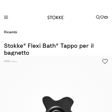
S
Ricambi
k
i
Stokke® Flexi Bath® Tappo per il
p
bagnetto
t
o
C
o
n
t
e
n
t