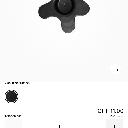
Colore
Colore:
Nero
N
e
r
CHF 11.00
o
disponibile
IVA incl.