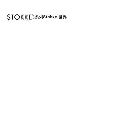
产品
系列
Stokke 世界
S
k
i
p
t
o
C
o
n
t
e
n
t