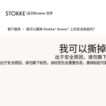
产品
系列
Stokke 世界
S
客户服务
我可以撕掉 Stokke® Snoozi™ 上的安全贴纸吗？
k
i
p
我可以撕掉 S
t
o
出于安全原因，请勿撕
C
出于安全原因，请勿撕下标签。该标签包含重要信息。撕掉贴纸可
o
n
t
e
n
t