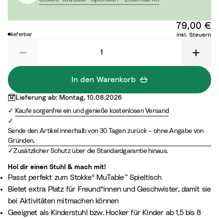
r
G
e
r
79,00 €
y
e
lieferbar
inkl. Steuern
e
n
In den Warenkorb
Lieferung ab: Montag, 10.08.2026
Kaufe sorgenfrei ein und genieße kostenlosen Versand
Sende den Artikel innerhalb von 30 Tagen zurück – ohne Angabe von
Gründen.
Zusätzlicher Schutz über die Standardgarantie hinaus.
Hol dir einen Stuhl & mach mit!​
Passt perfekt zum Stokke® MuTable™ Spieltisch​
Bietet extra Platz für Freund*innen und Geschwister, damit sie
bei Aktivitäten mitmachen können
Geeignet als Kinderstuhl bzw. Hocker für Kinder ab 1,5 bis 8