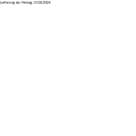
Lieferung ab: Freitag, 07.08.2026
e
r
y
e
e
n