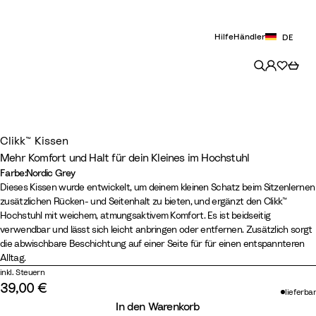
Hilfe
Händler
DE
Clikk™ Kissen
Mehr Komfort und Halt für dein Kleines im Hochstuhl
Farbe
:
Nordic Grey
Farbe
N
G
Dieses Kissen wurde entwickelt, um deinem kleinen Schatz beim Sitzenlernen
zusätzlichen Rücken- und Seitenhalt zu bieten, und ergänzt den Clikk™
o
l
Hochstuhl mit weichem, atmungsaktivem Komfort. Es ist beidseitig
r
a
verwendbar und lässt sich leicht anbringen oder entfernen. Zusätzlich sorgt
d
c
die abwischbare Beschichtung auf einer Seite für für einen entspannteren
i
i
Alltag.
c
e
inkl. Steuern
39,00 €
G
r
lieferbar
r
G
In den Warenkorb