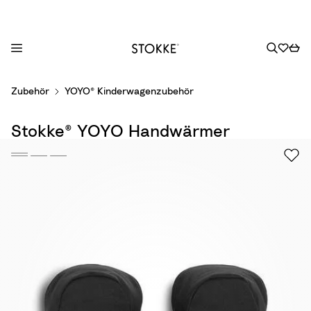
S
Zubehör
YOYO® Kinderwagenzubehör
k
i
Stokke® YOYO Handwärmer
p
t
o
C
o
n
t
e
n
t