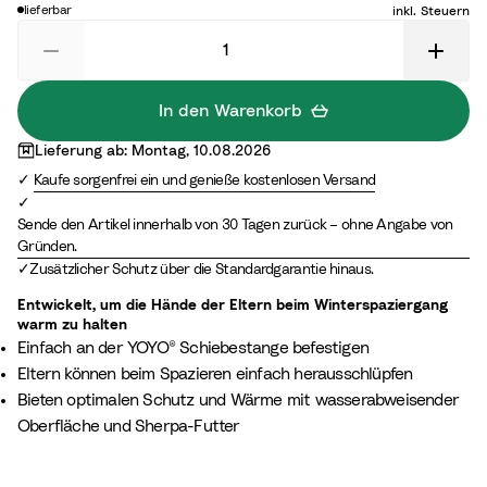
w
lieferbar
inkl. Steuern
c
t
a
h
r
z
In den Warenkorb
Lieferung ab: Montag, 10.08.2026
Kaufe sorgenfrei ein und genieße kostenlosen Versand
Sende den Artikel innerhalb von 30 Tagen zurück – ohne Angabe von
Gründen.
Zusätzlicher Schutz über die Standardgarantie hinaus.
Entwickelt, um die Hände der Eltern beim Winterspaziergang
warm zu halten
Einfach an der YOYO® Schiebestange befestigen
Eltern können beim Spazieren einfach herausschlüpfen
Bieten optimalen Schutz und Wärme mit wasserabweisender
Oberfläche und Sherpa-Futter