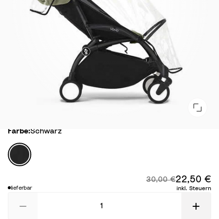
Farbe
Farbe:
Schwarz
S
c
h
22,50 €
Ra
Originalpreis:
30,00 €
w
lieferbar
inkl. Steuern
a
r
z