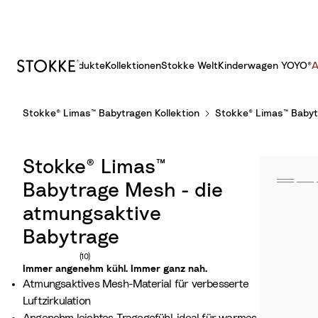
Produkte
Kollektionen
Stokke Welt
Kinderwagen YOYO®
A
S
Stokke® Limas™ Babytragen Kollektion
Stokke® Limas™ Babyt
k
i
p
Stokke® Limas™
t
o
Babytrage Mesh - die
C
atmungsaktive
o
Babytrage
n
t
Anzahl der Bewertungen: 10
(10)
Immer angenehm kühl. Immer ganz nah.
e
Atmungsaktives Mesh-Material für verbesserte
n
Luftzirkulation
t