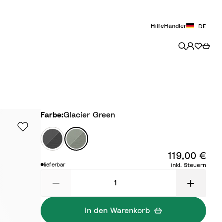
Hilfe
Händler
DE
Farbe
Farbe:
Glacier Green
A
G
n
l
119,00 €
t
a
lieferbar
inkl. Steuern
h
c
r
i
a
e
c
r
In den Warenkorb
i
G