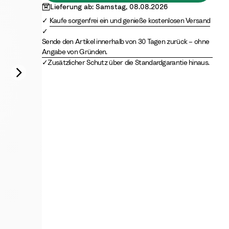
t
r
Lieferung ab: Samstag, 08.08.2026
e
e
Kaufe sorgenfrei ein und genieße kostenlosen Versand
e
Sende den Artikel innerhalb von 30 Tagen zurück – ohne
n
Angabe von Gründen.
Zusätzlicher Schutz über die Standardgarantie hinaus.