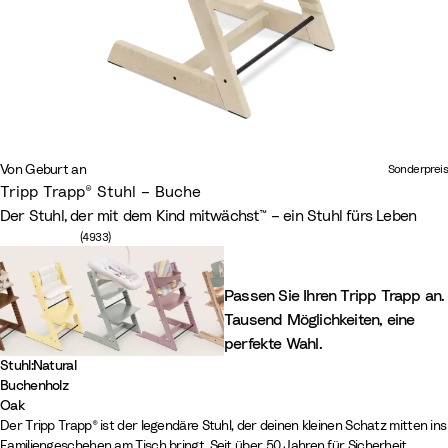
Von Geburt an
Sonderpreis
Tripp Trapp® Stuhl – Buche
Der Stuhl, der mit dem Kind mitwächst™ – ein Stuhl fürs Leben
Anzahl der Bewertungen: 4933
(4933)
Passen Sie Ihren Tripp Trapp an.
Tausend Möglichkeiten, eine
perfekte Wahl.
Stuhl
:
Natural
Buchenholz
N
S
W
W
S
G
W
H
V
W
L
C
Oak
O
O
Der Tripp Trapp® ist der legendäre Stuhl, der deinen kleinen Schatz mitten ins
a
c
h
h
t
l
a
e
a
i
e
a
Familiengeschehen am Tisch bringt. Seit über 50 Jahren für Sicherheit,